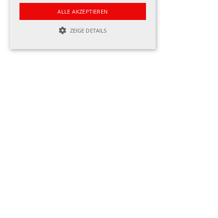
ALLE AKZEPTIEREN
ZEIGE DETAILS
UNBEDINGT NOTWENDIGE
LEISTUNG
TARGETING
FUNKTION
NICHT KLASSIFIZIERTE
Unbedingt notwendige
Leistung
Targeting
Funktion
Nicht klassifizierte
Streng notwendige Cookies ermöglichen die
Kernfunktionen der Website wie
Benutzeranmeldung und Kontoverwaltung.
Die Website kann ohne die unbedingt